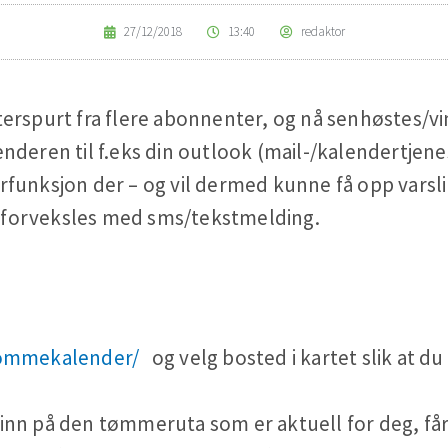
27/12/2018
13:40
redaktor
rspurt fra flere abonnenter, og nå senhøstes/vint
nderen til f.eks din outlook (mail-/kalendertjene
rfunksjon der – og vil dermed kunne få opp varsli
forveksles med sms/tekstmelding.
/tommekalender/
og velg bosted i kartet slik at du
 inn på den tømmeruta som er aktuell for deg, får