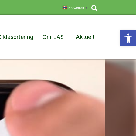
Søk
Norwegian
▼
Vis
Kildesortering
Om LAS
Aktuelt