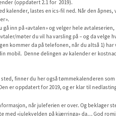
lender (oppdatert 2.1 for 2019).
ned kalender, lastes en ics-fil ned. Når den åpnes
er».
u gå inn på «avtalen» og velger hele avtaleserien, 
avtaler/møter du vil ha varsling på – og da velge hv
gen kommer da på telefonen, når du altså 1) har v
in mobil. Denne delingen av kalender er kostnads
ted, finner du her også tømmekalenderen som pdf
Den er oppdatert for 2019, og er klar til nedlastin
rmasjon, når juleferien er over. Og beklager sterk
tte med «julekvelden på kjærringa» da… God romju