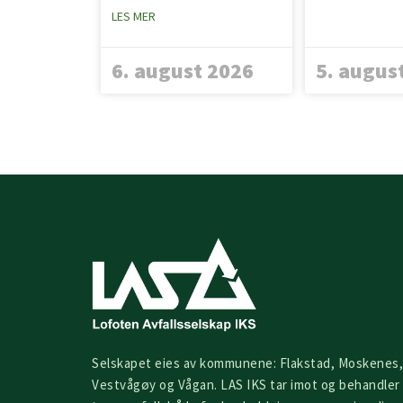
LES MER
6. august 2026
5. augus
Selskapet eies av kommunene: Flakstad, Moskenes,
Vestvågøy og Vågan. LAS IKS tar imot og behandler 