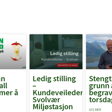
nn
Ledig stilling
Stengt
all
–
grunn 
mer å
Kundeveileder
begrav
Svolvær
torsdag
Miljøstasjon
LES MER