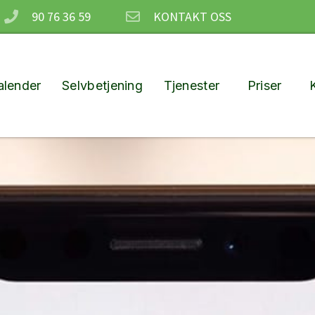
90 76 36 59
KONTAKT OSS
lender
Selvbetjening
Tjenester
Priser