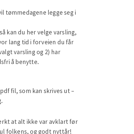
, vil tømmedagene legge seg i
så kan du her velge varsling,
or lang tid i forveien du får
algt varsling og 2) har
fri å benytte.
 fil, som kan skrives ut –
g.
t at alt ikke var avklart før
l folkens, og godt nyttår!