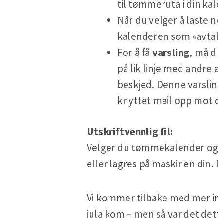
til tømmeruta i din ka
Når du velger å laste 
kalenderen som «avtal
For å få
varsling
, må d
på lik linje med andre 
beskjed. Denne varslin
knyttet mail opp mot d
Utskriftvennlig fil:
Velger du tømmekalender og s
eller lagres på maskinen din. 
Vi kommer tilbake med mer info
jula kom – men så var det de