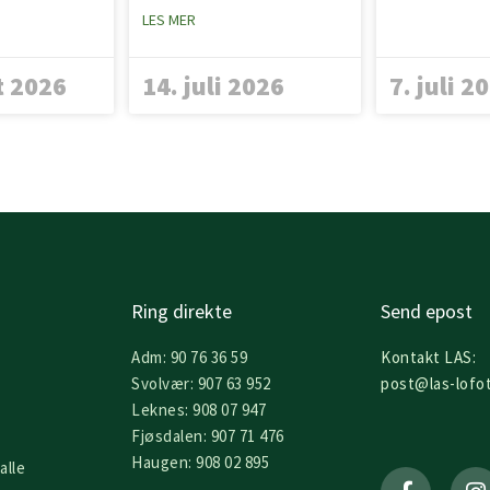
LES MER
t 2026
14. juli 2026
7. juli 2
Ring direkte
Send epost
Adm: 90 76 36 59
Kontakt LAS:
Svolvær: 907 63 952
post@las-lofo
Leknes: 908 07 947
Fjøsdalen: 907 71 476
F
I
Haugen: 908 02 895
alle
a
n