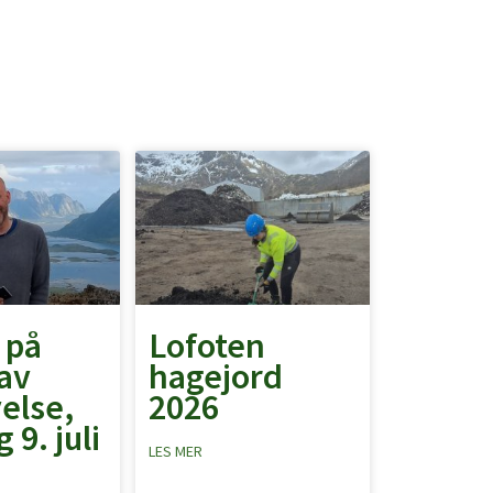
 på
Lofoten
av
hagejord
else,
2026
 9. juli
LES MER