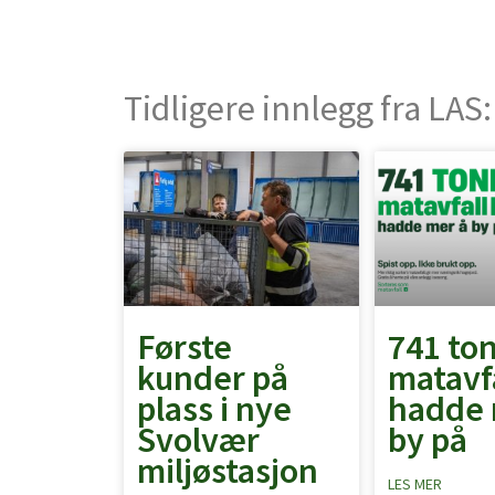
Tidligere innlegg fra LAS:
Første
741 to
kunder på
matavf
plass i nye
hadde 
Svolvær
by på
miljøstasjon
LES MER