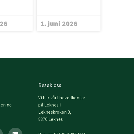
026
1. juni 2026
Besøk oss
Vi har vårt hovedkontor
ten.no
på Leknes i
Lekneskroken 3,
8370 Leknes
L
i