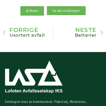
Tilbake
Vis alle avfallstyper
Prev
FORRIGE
NESTE
Usortert avfall
Batterier
Selskapet eies av kommunene: Flakstad, Moskenes,