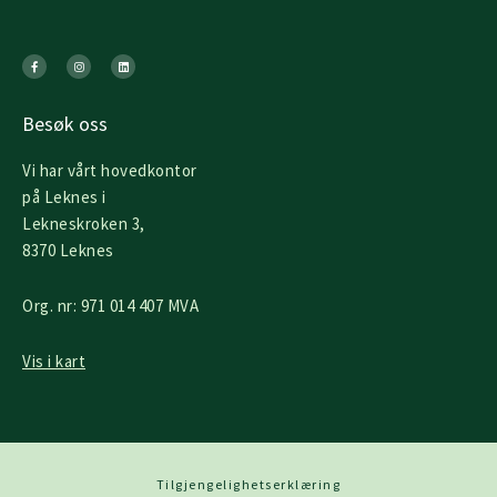
F
I
L
a
n
i
c
s
n
e
t
k
b
a
e
o
g
d
o
r
i
k
a
n
Besøk oss
-
m
f
Vi har vårt hovedkontor
på Leknes i
Lekneskroken 3,
8370 Leknes
Org. nr: 971 014 407 MVA
Vis i kart
Tilgjengelighetserklæring