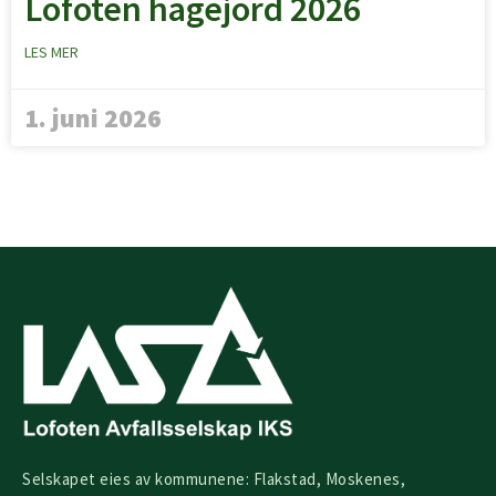
Lofoten hagejord 2026
LES MER
1. juni 2026
Selskapet eies av kommunene: Flakstad, Moskenes,