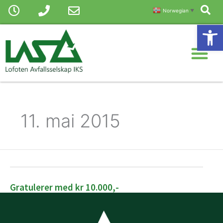
Sø
Hopp
Norwegian
▼
rett
Vis
til
Me
innholdet
11. mai 2015
Gratulerer med kr 10.000,-