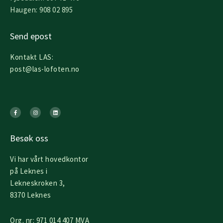
Haugen: 908 02 895
Send epost
Kontakt LAS:
post@las-lofoten.no
F
I
L
a
n
i
c
s
n
e
t
k
b
a
e
o
g
d
o
r
i
k
a
n
Besøk oss
-
m
f
Vi har vårt hovedkontor
på Leknes i
Lekneskroken 3,
8370 Leknes
Org. nr: 971 014 407 MVA