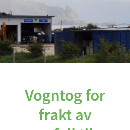
Vogntog for
frakt av