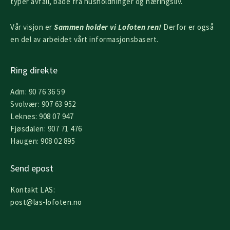
typer avfall, både fra husholdninger og næringsliv.
Vår visjon er
Sammen holder vi Lofoten ren!
Derfor er også
en del av arbeidet vårt informasjonsbasert.
Ring direkte
Adm: 90 76 36 59
Svolvær: 907 63 952
Leknes: 908 07 947
Fjøsdalen: 907 71 476
Haugen: 908 02 895
Send epost
Kontakt LAS:
post@las-lofoten.no