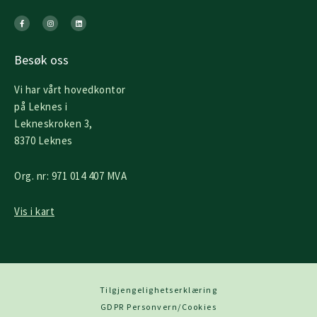
F
I
L
a
n
i
c
s
n
e
t
k
b
a
e
o
g
d
o
r
i
k
a
n
Besøk oss
-
m
f
Vi har vårt hovedkontor
på Leknes i
Lekneskroken 3,
8370 Leknes
Org. nr: 971 014 407 MVA
Vis i kart
Tilgjengelighetserklæring
GDPR Personvern/Cookies