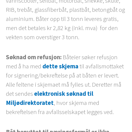
vannscooter, seilbåt, motorbåt, snekke, skute,
RIB, trebåt, glassfiberbåt, plastbåt, betongbåt og
aluminium. Båter opp til 3 tonn leveres gratis,
men det betales kr 2,82 kg (inkl. mva) for den
vekten som overstiger 3 tonn.
Søknad om refusjon:
Båteier søker refusjon
med å ha med
dette skjema
til avfallsmottaket
for signering/bekreftelse på at båten er levert.
Alle feltene i skjemaet må fylles ut. Deretter må
det sendes
elektronisk søknad til
Miljødirektoratet
, hvor skjema med
bekreftelsen fra avfallsselskapet legges ved.
Båt benyttet til næringsformål er ikke