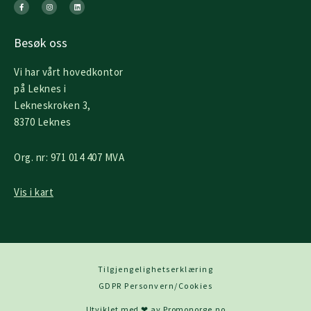
c
s
n
e
t
k
b
a
e
o
g
d
o
r
i
k
a
n
Besøk oss
-
m
f
Vi har vårt hovedkontor
på Leknes i
Lekneskroken 3,
8370 Leknes
Org. nr: 971 014 407 MVA
Vis i kart
Tilgjengelighetserklæring
GDPR Personvern/Cookies
Utviklet med ❤ av Promonorge.no