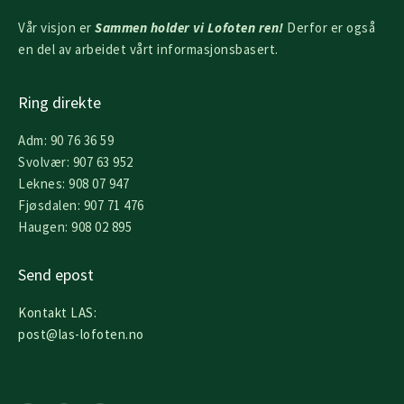
Vår visjon er
Sammen holder vi Lofoten ren!
Derfor er også
en del av arbeidet vårt informasjonsbasert.
Ring direkte
Adm: 90 76 36 59
Svolvær: 907 63 952
Leknes: 908 07 947
Fjøsdalen: 907 71 476
Haugen: 908 02 895
Send epost
Kontakt LAS:
post@las-lofoten.no
F
I
L
a
n
i