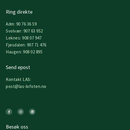
Ring direkte
Adm: 90 76 36 59
Svolvær: 907 63 952
Leknes: 908 07 947
Fjøsdalen: 907 71 476
Haugen: 908 02 895
Send epost
Kontakt LAS:
post@las-lofoten.no
F
I
L
a
n
i
c
s
n
e
t
k
b
a
e
o
g
d
o
r
i
k
a
n
Besøk oss
-
m