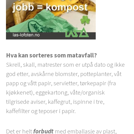
Hva kan sorteres som matavfall?
Skrell, skall, matrester som er utpå dato og ikke
god etter, avskårne blomster, potteplanter, våt
papp og vått papir, servietter, tørkepapir (fra
kjøkkenet), eggekartong, våte/organisk
tilgrisede aviser, kaffegrut, ispinne i tre,
kaffefilter og teposer i papir.
Det er helt
forbudt
med emballasje av plast,