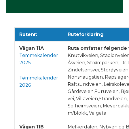
Rutenr:
Ruteforklaring
Vågan 11A
Ruta omfatter følgende 
Tømmekalender
Knutvikveien, Stadionveien
2025
Åsveien, Strømparken, Dr. 
Zindelsensvei, Storøyveien
Nonshaugstien, Repslagerg
Tømmekalender
Raftsundveien, Leirskolevei
2026
Gårdsveien,Furuveien, Bjø
vei, Villaveien,Strandveie
Solheimsveien, Meyerbakk
m/blokk, Valgata
Vågan 11B
Melkerdalen, Nybyen og B