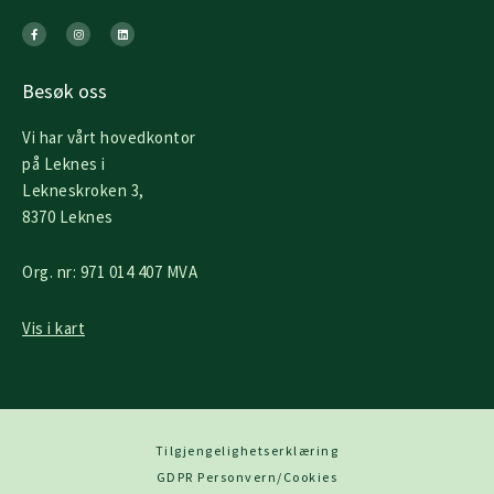
F
I
L
a
n
i
c
s
n
e
t
k
b
a
e
o
g
d
o
r
i
k
a
n
Besøk oss
-
m
f
Vi har vårt hovedkontor
på Leknes i
Lekneskroken 3,
8370 Leknes
Org. nr: 971 014 407 MVA
Vis i kart
Tilgjengelighetserklæring
GDPR Personvern/Cookies