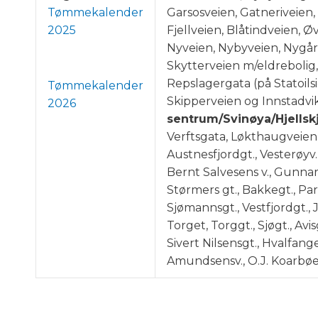
Tømmekalender
Garsosveien, Gatneriveien
2025
Fjellveien, Blåtindveien, 
Nyveien, Nybyveien, Nygå
Skytterveien m/eldrebolig,
Repslagergata (på Statoils
Tømmekalender
Skipperveien og Innstadvi
2026
sentrum/Svinøya/Hjellsk
Verftsgata, Løkthaugveien
Austnesfjordgt., Vesterøyv.
Bernt Salvesens v., Gunnar 
Størmers gt., Bakkegt., Par
Sjømannsgt., Vestfjordgt., J
Torget, Torggt., Sjøgt., Avis
Sivert Nilsensgt., Hvalfange
Amundsensv., O.J. Koarbøes