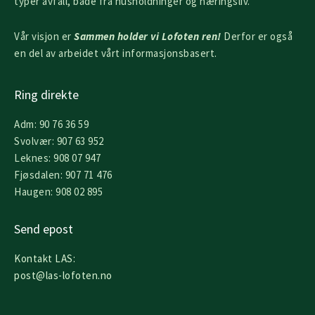
typer avfall, både fra husholdninger og næringsliv.
Vår visjon er
Sammen holder vi Lofoten ren!
Derfor er også
en del av arbeidet vårt informasjonsbasert.
Ring direkte
Adm: 90 76 36 59
Svolvær: 907 63 952
Leknes: 908 07 947
Fjøsdalen: 907 71 476
Haugen: 908 02 895
Send epost
Kontakt LAS:
post@las-lofoten.no