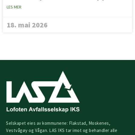
LES MER
18. mai 2026
Selskapet eies av kommunene: Flakstad, Moskenes,
Vestvågøy og Vågan. LAS IKS tar imot og behandler alle