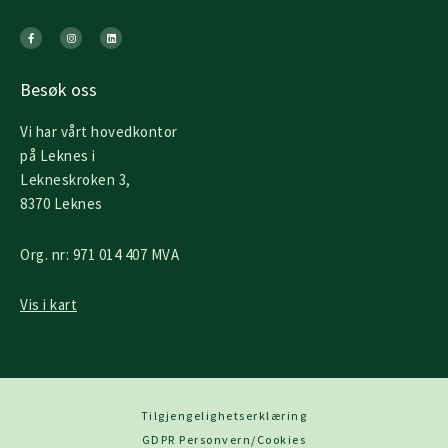
F
I
L
a
n
i
c
s
n
e
t
k
b
a
e
o
g
d
o
r
i
k
a
n
Besøk oss
-
m
f
Vi har vårt hovedkontor
på Leknes i
Lekneskroken 3,
8370 Leknes
Org. nr: 971 014 407 MVA
Vis i kart
Tilgjengelighetserklæring
GDPR Personvern/Cookies