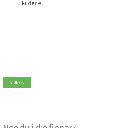
kildene!
Tilbake
Noe du ikke finner?