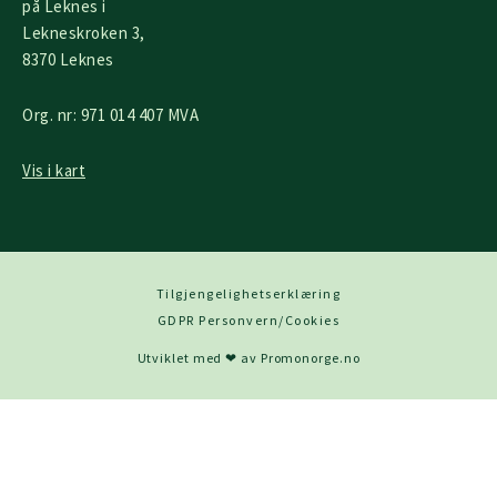
på Leknes i
Lekneskroken 3,
8370 Leknes
Org. nr: 971 014 407 MVA
Vis i kart
Tilgjengelighetserklæring
GDPR Personvern/Cookies
Utviklet med ❤ av Promonorge.no