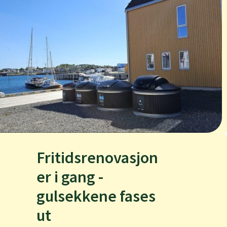
Fritidsrenovasjon
er i gang -
gulsekkene fases
ut