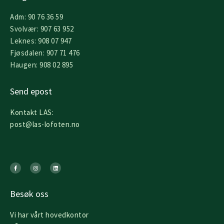
Adm: 90 76 36 59
Svolvær: 907 63 952
Leknes: 908 07 947
Fjøsdalen: 907 71 476
Haugen: 908 02 895
Send epost
Kontakt LAS:
post@las-lofoten.no
F
I
L
a
n
i
c
s
n
e
t
k
b
a
e
o
g
d
o
r
i
k
a
n
Besøk oss
-
m
f
Vi har vårt hovedkontor