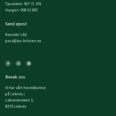
Fjøsdalen: 907 71 476
Haugen: 908 02 895
Send epost
Kontakt LAS:
post@las-lofoten.no
F
I
L
a
n
i
c
s
n
e
t
k
b
a
e
o
g
d
o
r
i
k
a
n
Besøk oss
-
m
f
Vi har vårt hovedkontor
på Leknes i
Lekneskroken 3,
8370 Leknes