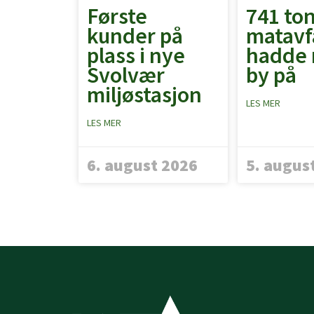
Første
741 to
kunder på
matavf
plass i nye
hadde 
Svolvær
by på
miljøstasjon
LES MER
LES MER
6. august 2026
5. augus