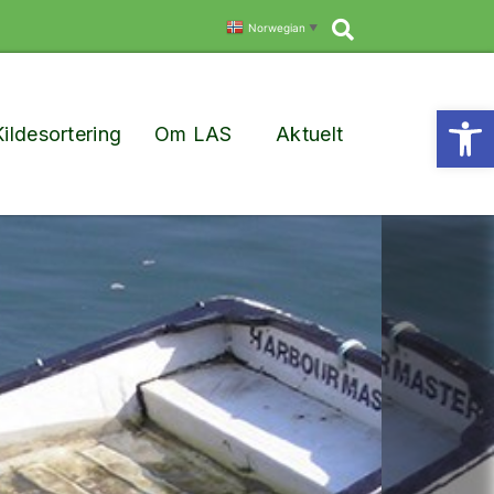
Søk
Norwegian
▼
Vis
Kildesortering
Om LAS
Aktuelt