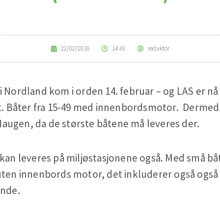
22/02/2018
14:43
redaktor
i Nordland kom i orden 14. februar – og LAS er nå
ot. Båter fra 15-49 med innenbordsmotor. Dermed 
i Haugen, da de største båtene må leveres der.
t kan leveres på miljøstasjonene også. Med små 
 uten innenbords motor, det inkluderer også ogs
ende.