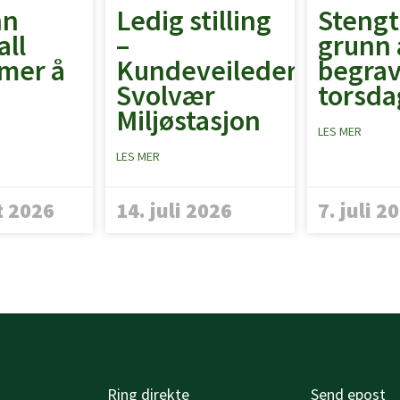
nn
Ledig stilling
Stengt
all
–
grunn 
mer å
Kundeveileder
begrav
Svolvær
torsdag
Miljøstasjon
LES MER
LES MER
t 2026
14. juli 2026
7. juli 2
Ring direkte
Send epost