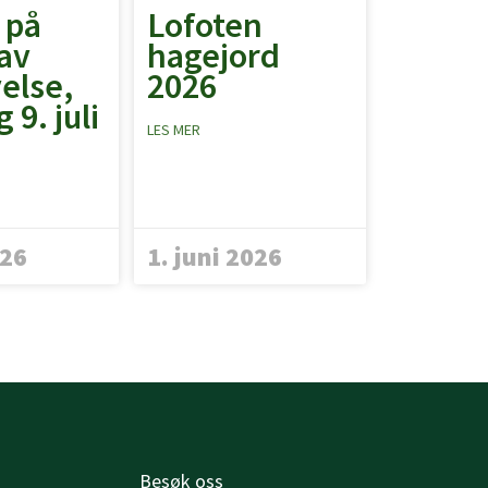
 på
Lofoten
av
hagejord
else,
2026
 9. juli
LES MER
026
1. juni 2026
Besøk oss