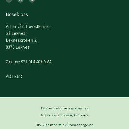
e
t
k
b
a
e
o
g
d
o
r
i
k
a
n
Besøk oss
-
m
f
Vi har vårt hovedkontor
på Leknes i
Lekneskroken 3,
8370 Leknes
Org. nr: 971 014 407 MVA
Vis i kart
Tilgjengelighetserklæring
GDPR Personvern/Cookies
Utviklet med ❤ av Promonorge.no