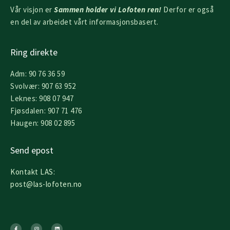
Vår visjon er
Sammen holder vi Lofoten ren!
Derfor er også
en del av arbeidet vårt informasjonsbasert.
Ring direkte
Adm: 90 76 36 59
Svolvær: 907 63 952
Leknes: 908 07 947
Fjøsdalen: 907 71 476
Haugen: 908 02 895
Send epost
Kontakt LAS:
post@las-lofoten.no
F
I
L
a
n
i
c
s
n