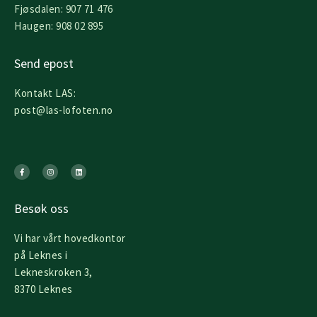
Fjøsdalen: 907 71 476
Haugen: 908 02 895
Send epost
Kontakt LAS:
post@las-lofoten.no
F
I
L
a
n
i
c
s
n
e
t
k
b
a
e
o
g
d
o
r
i
k
a
n
Besøk oss
-
m
f
Vi har vårt hovedkontor
på Leknes i
Lekneskroken 3,
8370 Leknes