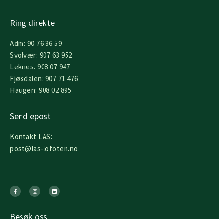
Ring direkte
Adm: 90 76 36 59
Svolvær: 907 63 952
Leknes: 908 07 947
Fjøsdalen: 907 71 476
Haugen: 908 02 895
Send epost
Kontakt LAS:
post@las-lofoten.no
F
I
L
a
n
i
c
s
n
e
t
k
b
a
e
o
g
d
o
r
i
k
a
n
Besøk oss
-
m