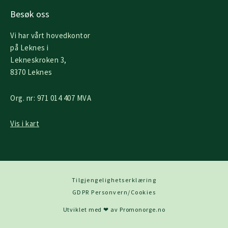
o
r
i
k
a
n
Besøk oss
-
m
f
Vi har vårt hovedkontor
på Leknes i
Lekneskroken 3,
8370 Leknes
Org. nr: 971 014 407 MVA
Vis i kart
Tilgjengelighetserklæring
GDPR Personvern/Cookies
Utviklet med ❤ av Promonorge.no