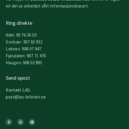
en del av arbeidet vårt informasjonsbasert.
Ring direkte
Adm: 90 76 36 59
Svolvær: 907 63 952
Leknes: 908 07 947
Fjøsdalen: 907 71 476
Haugen: 908 02 895
Send epost
Kontakt LAS:
post@las-lofoten.no
F
I
L
a
n
i
c
s
n
e
t
k
b
a
e
o
g
d