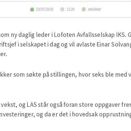
23/07/2018
11:20
redaktor
som ny daglig leder i Lofoten Avfallsselskap IKS.
ftsjef i selskapet i dag og vil avlaste Einar Solvang
er.
kker som søkte på stillingen, hvor seks ble med v
 i vekst, og LAS står også foran store oppgaver fr
 investeringer, og da er det i hovedsak opprustni