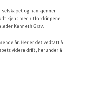
r selskapet og han kjenner
odt kjent med utfordringene
yreleder Kenneth Grav.
mende år. Her er det vedtatt å
apets videre drift, herunder å