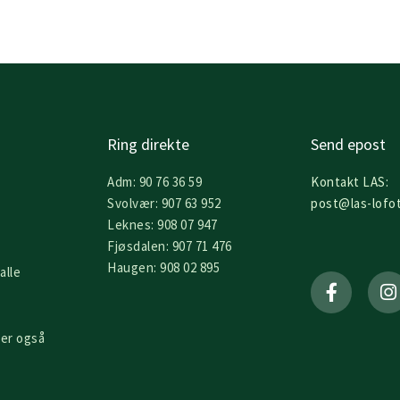
Ring direkte
Send epost
Adm: 90 76 36 59
Kontakt LAS:
Svolvær: 907 63 952
post@las-lofo
Leknes: 908 07 947
Fjøsdalen: 907 71 476
F
I
Haugen: 908 02 895
alle
a
n
c
s
e
t
b
a
er også
o
g
o
r
k
a