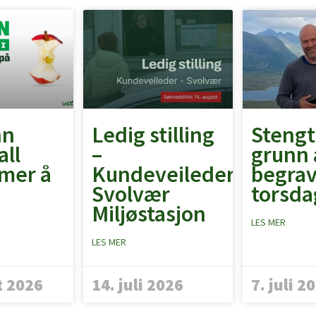
nn
Ledig stilling
Stengt
all
–
grunn 
mer å
Kundeveileder
begrav
Svolvær
torsdag
Miljøstasjon
LES MER
LES MER
t 2026
14. juli 2026
7. juli 2