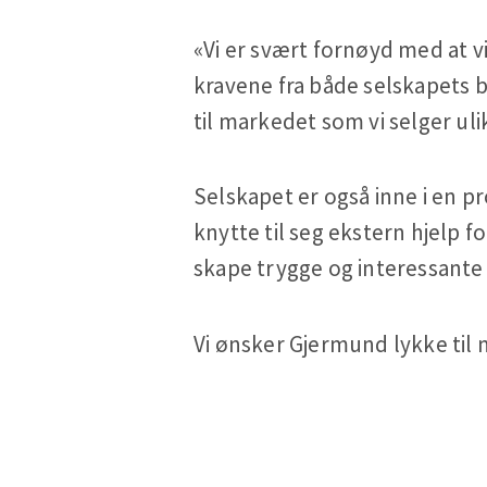
«Vi er svært fornøyd med at v
kravene fra både selskapets 
til markedet som vi selger uli
Selskapet er også inne i en p
knytte til seg ekstern hjelp f
skape trygge og interessante 
Vi ønsker Gjermund lykke til