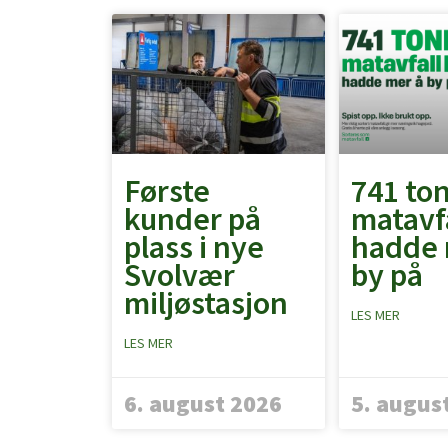
Første
741 to
kunder på
matavf
plass i nye
hadde 
Svolvær
by på
miljøstasjon
LES MER
LES MER
6. august 2026
5. augus