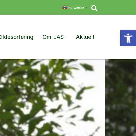
Søk
Norwegian
▼
Vis
Kildesortering
Om LAS
Aktuelt