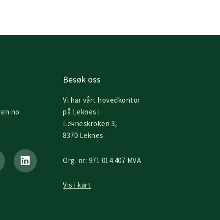
Besøk oss
Vi har vårt hovedkontor
ten.no
på Leknes i
Lekneskroken 3,
8370 Leknes
L
i
Org. nr: 971 014 407 MVA
n
k
e
Vis i kart
d
i
n