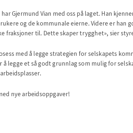
i har Gjermund Vian med oss på laget. Han kjenne
brukere og de kommunale eierne. Videre er han g
ke fraksjoner til. Dette skaper trygghet», sier st
rosess med å legge strategien for selskapets kom
or å legge et så godt grunnlag som mulig for selsk
arbeidsplasser.
 med nye arbeidsoppgaver!