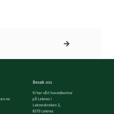
Next
Besøk oss
Vi har vårt hovedkontor
ten.no
på Leknes i
Lekneskroken 3,
8370 Leknes