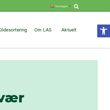
Søk
Norwegian
▼
Vis
Kildesortering
Om LAS
Aktuelt
lvær