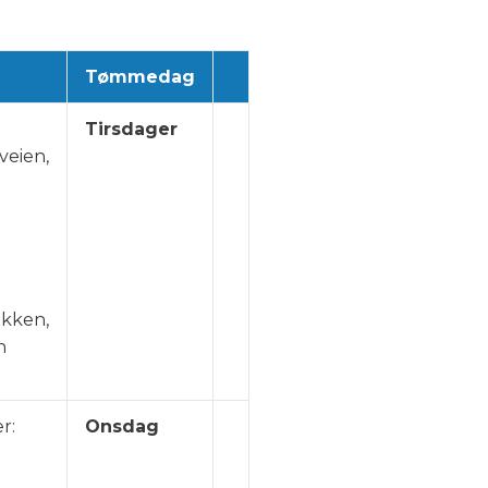
Tømmedag
Tirsdager
veien,
akken,
n
r:
Onsdag