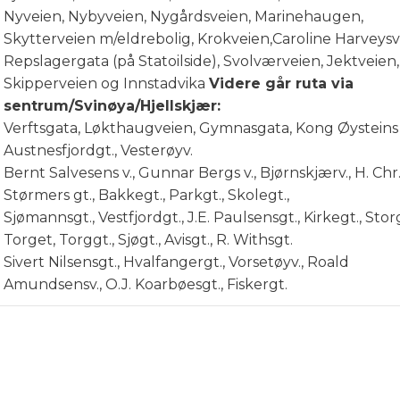
Nyveien, Nybyveien, Nygårdsveien, Marinehaugen,
Skytterveien m/eldrebolig, Krokveien,Caroline Harveysve
Repslagergata (på Statoilside), Svolværveien, Jektveien,
Skipperveien og Innstadvika
Videre går ruta via
sentrum/Svinøya/Hjellskjær:
Verftsgata, Løkthaugveien, Gymnasgata, Kong Øysteins 
Austnesfjordgt., Vesterøyv.
Bernt Salvesens v., Gunnar Bergs v., Bjørnskjærv., H. Chr
Størmers gt., Bakkegt., Parkgt., Skolegt.,
Sjømannsgt., Vestfjordgt., J.E. Paulsensgt., Kirkegt., Storg
Torget, Torggt., Sjøgt., Avisgt., R. Withsgt.
Sivert Nilsensgt., Hvalfangergt., Vorsetøyv., Roald
Amundsensv., O.J. Koarbøesgt., Fiskergt.