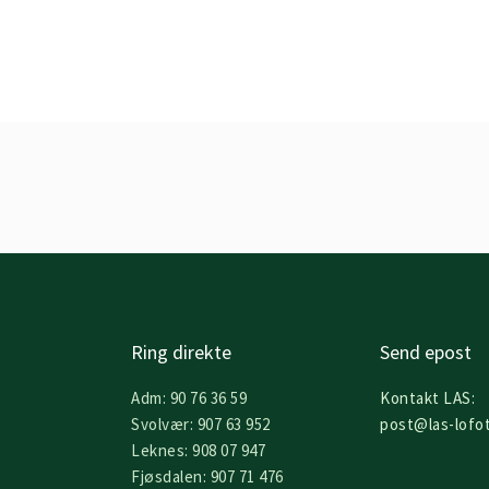
Ring direkte
Send epost
Adm: 90 76 36 59
Kontakt LAS:
Svolvær: 907 63 952
post@las-lofo
Leknes: 908 07 947
Fjøsdalen: 907 71 476