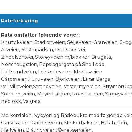
Ruteforklaring
Ruta omfatter følgende veger:
Knutvikveien, Stadionveien, Seljeveien, Granveien, Skog
Åsveien, Strømparken, Dr. Daaes vei,
Zindelsensvei, Storøyveien m/blokker, Brugata,
Nonshaugstien, Repslagergata på Shell sida,
Raftsundveien, Leirskoleveien, Idrettsveien,
Gårdsveien,Furuveien, Bjørkveien, Einar Bergs
vei, Villaveien,Strandveien, Vestermyrveien, Strømbrub
Solheimsveien, Meyerbakken, Nonshaugen, Storøyvale
m/blokk, Valgata
Melkerdalen, Nybyen og Badebukta med følgende veie
Garsosveien, Gatneriveien, Melkerbakken, Hesthagen,
Fjellveien, Blåtindveien, Øvreværveien,