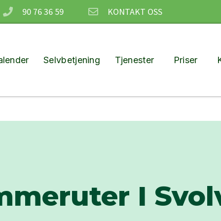
90 76 36 59
KONTAKT OSS
lender
Selvbetjening
Tjenester
Priser
meruter I Svo