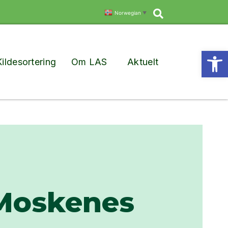
Søk
Norwegian
▼
Vis
Kildesortering
Om LAS
Aktuelt
/Moskenes