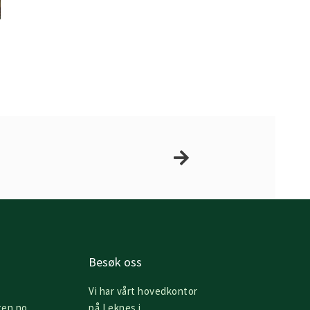
Next
Besøk oss
Vi har vårt hovedkontor
ten.no
på Leknes i