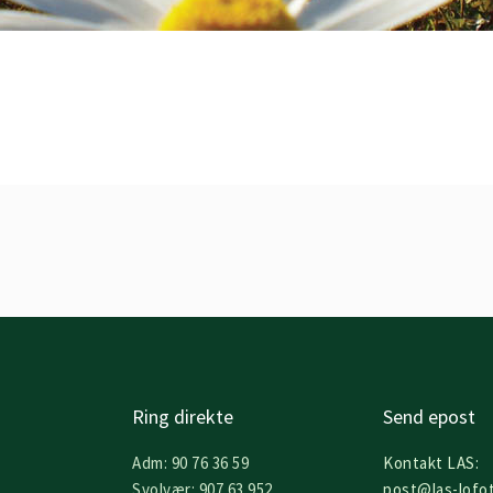
Ring direkte
Send epost
Adm: 90 76 36 59
Kontakt LAS:
Svolvær: 907 63 952
post@las-lofo