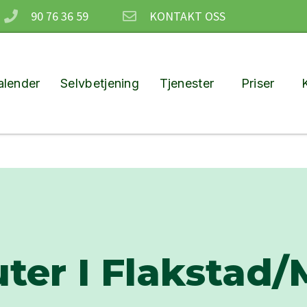
90 76 36 59
KONTAKT OSS
lender
Selvbetjening
Tjenester
Priser
er I Flakstad