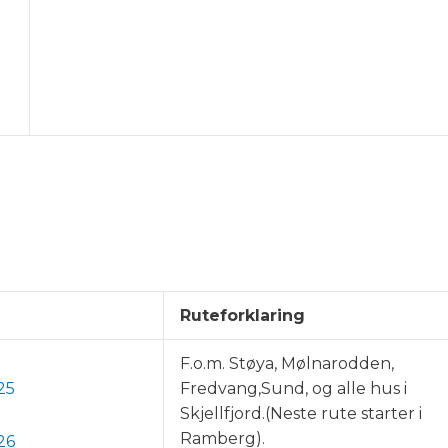
Ruteforklaring
F.o.m. Støya, Mølnarodden,
25
Fredvang,Sund, og alle hus i
Skjellfjord.(Neste rute starter i
Ramberg).
26