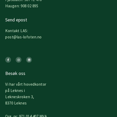
Haugen: 908 02 895
Send epost
Kontakt LAS:
post@las-lofoten.no
F
I
L
a
n
i
c
s
n
e
t
k
b
a
e
o
g
d
o
r
i
k
a
n
Besøk oss
-
m
f
Vi har vårt hovedkontor
på Leknes i
Lekneskroken 3,
8370 Leknes
Org. nr: 971 014 407 MVA