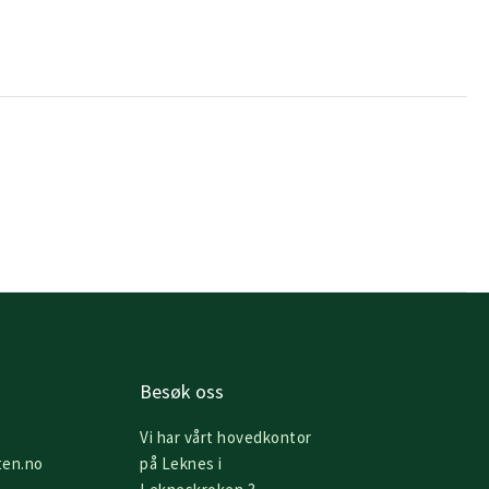
Besøk oss
Vi har vårt hovedkontor
ten.no
på Leknes i