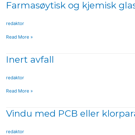
Farmasøytisk
Farmasøytisk og kjemisk gla
og
kjemisk
redaktor
glass
Read More »
Inert
Inert avfall
avfall
redaktor
Read More »
Vindu
Vindu med PCB eller klorpar
med
PCB
redaktor
eller