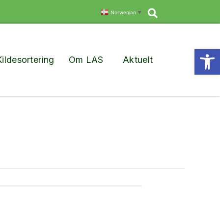
Søk
Norwegian
▼
Vis
Kildesortering
Om LAS
Aktuelt