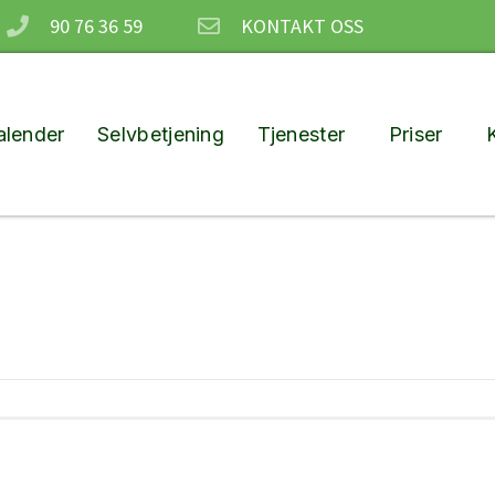
90 76 36 59
KONTAKT OSS
lender
Selvbetjening
Tjenester
Priser