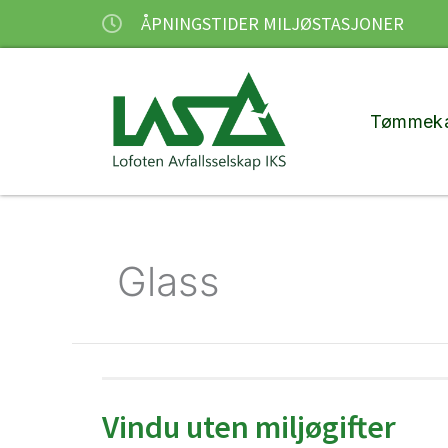
Hopp
ÅPNINGSTIDER MILJØSTASJONER
rett
til
innholdet
Tømmeka
Glass
Vindu uten miljøgifter