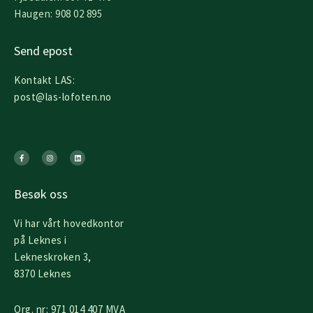
Haugen: 908 02 895
Send epost
Kontakt LAS:
post@las-lofoten.no
F
I
L
a
n
i
c
s
n
e
t
k
b
a
e
o
g
d
o
r
i
k
a
n
Besøk oss
-
m
f
Vi har vårt hovedkontor
på Leknes i
Lekneskroken 3,
8370 Leknes
Org. nr: 971 014 407 MVA