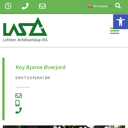
Sø
Hopp
Norwegian
▼
rett
Vis
til
Me
innholdet
Roy Bjarne Øverjord
DRIFTSOPERATØR