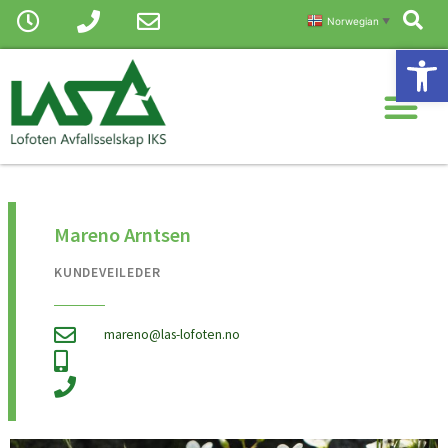
Sø
Hopp
Norwegian
▼
rett
Vis
til
Me
innholdet
Mareno Arntsen
KUNDEVEILEDER
mareno@las-lofoten.no