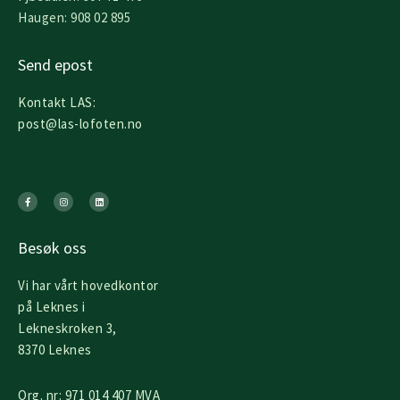
Haugen: 908 02 895
Send epost
Kontakt LAS:
post@las-lofoten.no
F
I
L
a
n
i
c
s
n
e
t
k
b
a
e
o
g
d
o
r
i
k
a
n
Besøk oss
-
m
f
Vi har vårt hovedkontor
på Leknes i
Lekneskroken 3,
8370 Leknes
Org. nr: 971 014 407 MVA