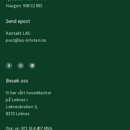
Haugen: 908 02 895
Send epost
Kontakt LAS:
post@las-lofoten.no
F
I
L
a
n
i
c
s
n
e
t
k
b
a
e
o
g
d
o
r
i
k
a
n
Besøk oss
-
m
f
Vi har vårt hovedkontor
på Leknes i
Lekneskroken 3,
8370 Leknes
Org. nr: 971 014 407 MVA