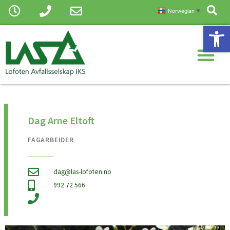
Sø
Hopp
Norwegian
▼
rett
Vis
til
Me
innholdet
Dag Arne Eltoft
FAGARBEIDER
dag@las-lofoten.no
992 72 566