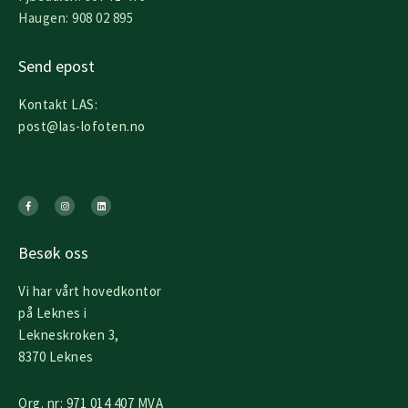
Haugen: 908 02 895
Send epost
Kontakt LAS:
post@las-lofoten.no
F
I
L
a
n
i
c
s
n
e
t
k
b
a
e
o
g
d
o
r
i
k
a
n
Besøk oss
-
m
f
Vi har vårt hovedkontor
på Leknes i
Lekneskroken 3,
8370 Leknes
Org. nr: 971 014 407 MVA