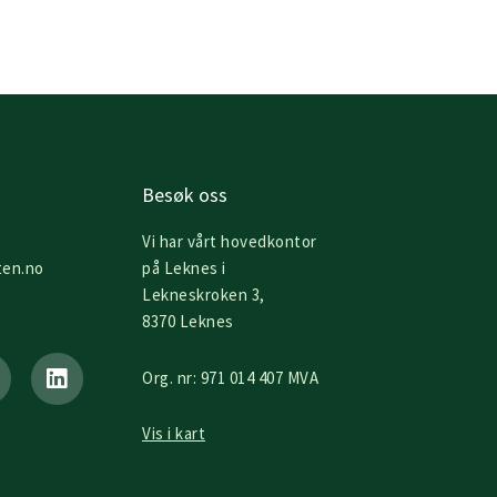
Besøk oss
Vi har vårt hovedkontor
ten.no
på Leknes i
Lekneskroken 3,
8370 Leknes
L
i
Org. nr: 971 014 407 MVA
n
k
e
Vis i kart
d
i