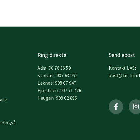
Ring direkte
Send epost
Adm: 90 76 36 59
Kontakt LAS:
Svolvær: 907 63 952
post@las-lofo
Leknes: 908 07 947
Fjøsdalen: 907 71 476
F
I
Haugen: 908 02 895
alle
a
n
c
s
e
t
b
a
er også
o
g
o
r