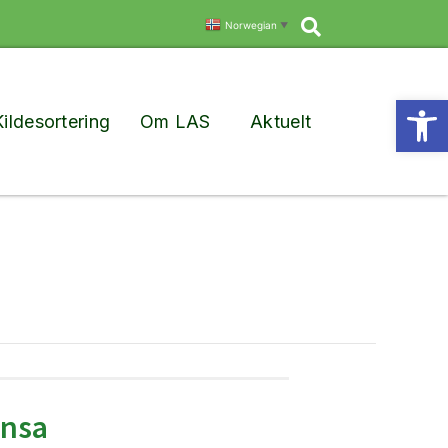
Søk
Norwegian
▼
Vis
Kildesortering
Om LAS
Aktuelt
ensa