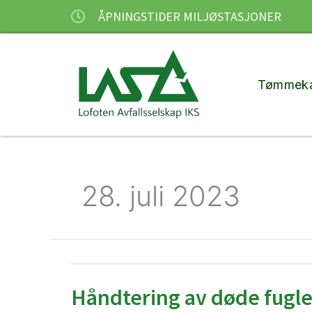
Hopp
ÅPNINGSTIDER MILJØSTASJONER
rett
til
innholdet
Tømmeka
28. juli 2023
Håndtering av døde fugle