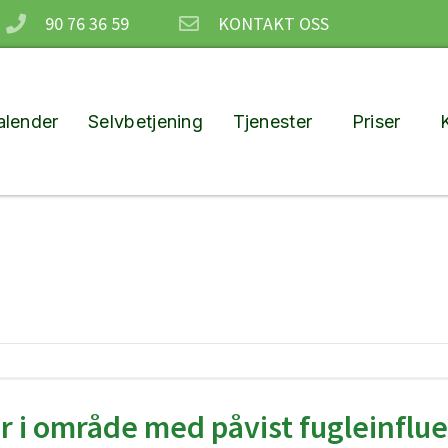
90 76 36 59
KONTAKT OSS
lender
Selvbetjening
Tjenester
Priser
r i område med påvist fugleinflu