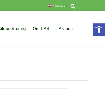
Søk
Norwegian
▼
Vis
Kildesortering
Om LAS
Aktuelt