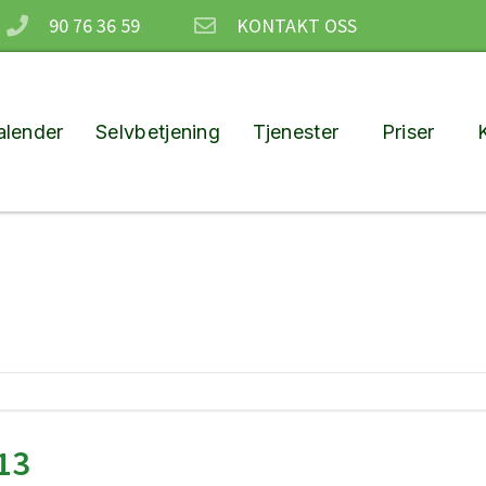
90 76 36 59
KONTAKT OSS
lender
Selvbetjening
Tjenester
Priser
13