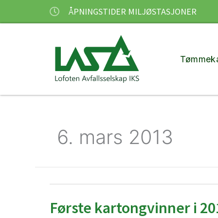
Hopp
ÅPNINGSTIDER MILJØSTASJONER
rett
til
innholdet
Tømmeka
6. mars 2013
Første kartongvinner i 20