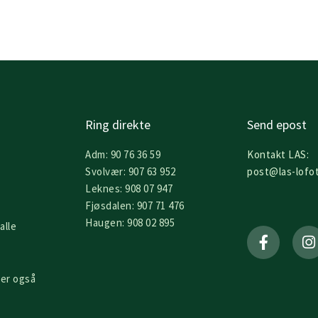
Ring direkte
Send epost
Adm: 90 76 36 59
Kontakt LAS:
Svolvær: 907 63 952
post@las-lofo
Leknes: 908 07 947
Fjøsdalen: 907 71 476
F
I
Haugen: 908 02 895
alle
a
n
c
s
e
t
b
a
er også
o
g
o
r