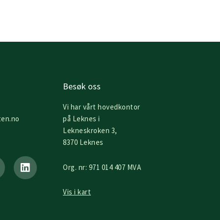
Besøk oss
Vi har vårt hovedkontor
ten.no
på Leknes i
Lekneskroken 3,
8370 Leknes
L
i
Org. nr: 971 014 407 MVA
n
k
e
Vis i kart
d
i