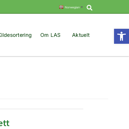
Søk
Norwegian
▼
Vis
Kildesortering
Om LAS
Aktuelt
ett