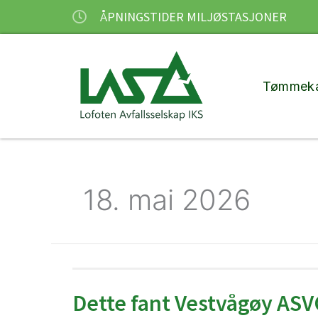
Hopp
ÅPNINGSTIDER MILJØSTASJONER
rett
til
innholdet
Tømmeka
18. mai 2026
Dette fant Vestvågøy ASVO