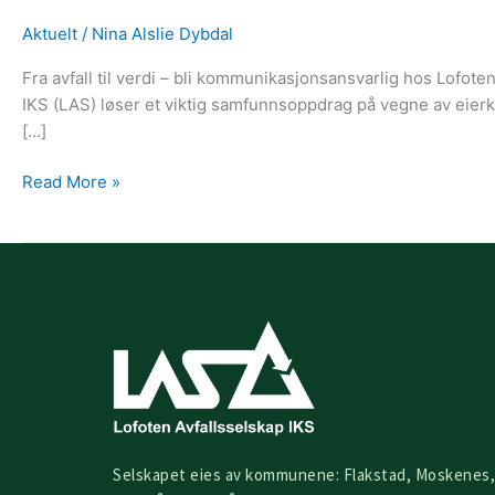
Aktuelt
/
Nina Alslie Dybdal
Fra avfall til verdi – bli kommunikasjonsansvarlig hos Lofote
IKS (LAS) løser et viktig samfunnsoppdrag på vegne av eier
[…]
Read More »
Selskapet eies av kommunene: Flakstad, Moskenes,