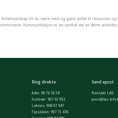
n Avfallsselskap Vil du være med og gjøre avfall til ressurser og
kommunene. Kommunikasjon er en sentral del av dette arbeidet
Ring direkte
Send epost
Adm: 90 76 36 59
Kontakt LAS:
Svolvær: 907 63 952
post@las-lofo
Leknes: 908 07 947
Fjøsdalen: 907 71 476
F
I