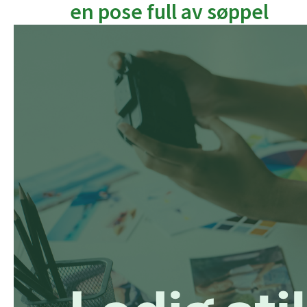
en pose full av søppel
Ledig
stilling
–
Kommunikasjonsansvarlig