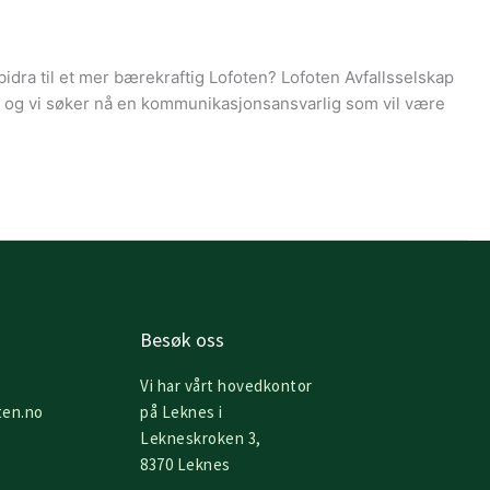
 bidra til et mer bærekraftig Lofoten? Lofoten Avfallsselskap
, og vi søker nå en kommunikasjonsansvarlig som vil være
Besøk oss
Vi har vårt hovedkontor
ten.no
på Leknes i
Lekneskroken 3,
8370 Leknes
L