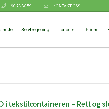
90 76 36 59
KONTAKT OSS
lender
Selvbetjening
Tjenester
Priser
 i tekstilcontaineren – Rett og sl